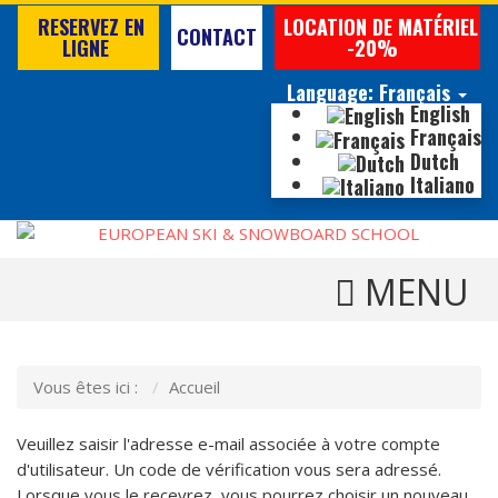
RESERVEZ EN
LOCATION DE MATÉRIEL
CONTACT
LIGNE
-20%
Language:
Français
English
Français
Dutch
Italiano
TOGGLE 
Vous êtes ici :
Accueil
Veuillez saisir l'adresse e-mail associée à votre compte
d'utilisateur. Un code de vérification vous sera adressé.
Lorsque vous le recevrez, vous pourrez choisir un nouveau