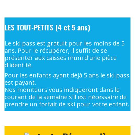
LES TOUT-PETITS (4 et 5 ans)
Le ski pass est gratuit pour les moins de 5
ans. Pour le récupérer, il suffit de se
présenter aux caisses muni d'une pièce
d'identité.
Pour les enfants ayant déjà 5 ans le ski pass
est payant.
Nos moniteurs vous indiqueront dans le
courant de la semaine s'il est nécessaire de
prendre un forfait de ski pour votre enfant.